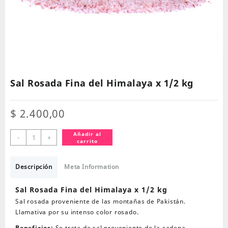
Sal Rosada Fina del Himalaya x 1/2 kg
$
2.400,00
Sal
Añadir al
-
+
carrito
Rosada
Fina
del
Descripción
Meta Information
Himalaya
x
Sal Rosada Fina del Himalaya x 1/2 kg
1/2
Sal rosada proveniente de las montañas de Pakistán.
kg
Llamativa por su intenso color rosado.
cantidad
Beneficios:
Se trata de sal proveniente de la cadena