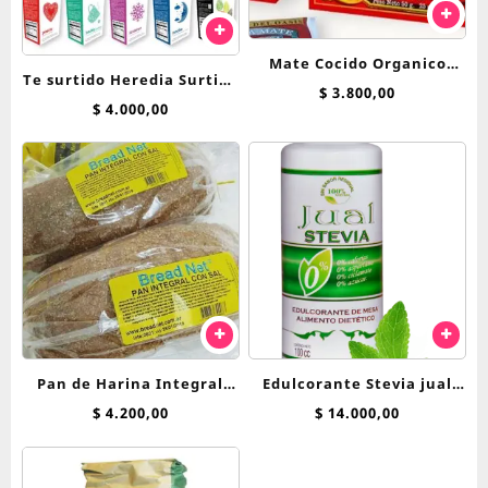
Mate Cocido Organico
Te surtido Heredia Surtido
Hierbas Del Oasis x 25 saq
$
3.800,00
Hierbas saquitos
$
4.000,00
Pan de Harina Integral
Edulcorante Stevia jual
Breadnet
600cc liquida
$
4.200,00
$
14.000,00