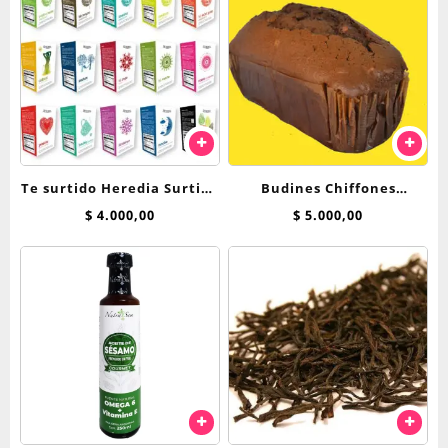
Te surtido Heredia Surtido
Budines Chiffones
Clasico saquitos
Breadnet
$
4.000,00
$
5.000,00