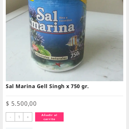
Sal Marina Gell Singh x 750 gr.
$
5.500,00
Sal
Añadir al
-
+
carrito
Marina
Gell