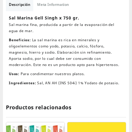
Singh
Descripción
Meta Information
x
750
Sal Marina Gell Singh x 750 gr.
gr.
Sal marina fina, producida a partir de la evaporación del
cantidad
agua de mar.
Beneficios:
La sal marina es rica en minerales y
oligoelementos como yodo, potasio, calcio, fósforo,
magnesio, hierro y sodio. Elaboración sin refinamiento.
Aporta sodio, por lo cual debe ser consumido con
moderación. Este no es un producto apto para hipertensos.
Usos:
Para condimentar nuestros platos.
Ingredientes:
Sal, AN AH (INS 504i) 1% Yodato de potasio.
Productos relacionados