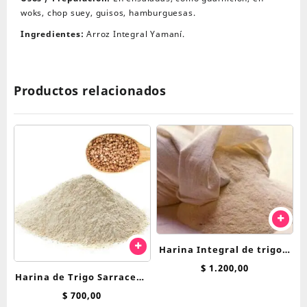
woks, chop suey, guisos, hamburguesas.
Ingredientes:
Arroz Integral Yamaní.
Productos relacionados
Harina Integral de trigo 1
Kg
$
1.200,00
Harina de Trigo Sarraceno
x 100 grs
$
700,00