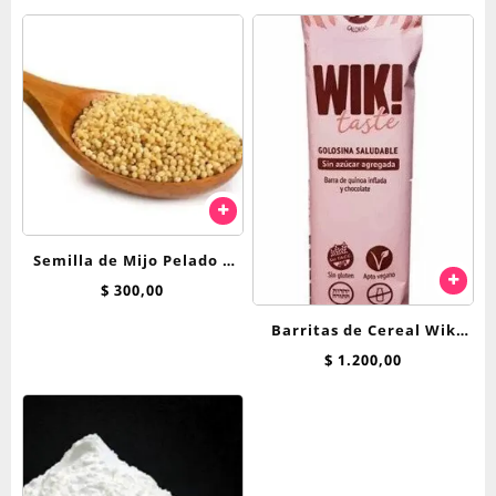
Semilla de Mijo Pelado x
100 gr
$
300,00
Barritas de Cereal Wik
quinoa
$
1.200,00