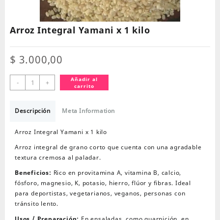
Arroz Integral Yamani x 1 kilo
$
3.000,00
Arroz
Añadir al
-
+
carrito
Integral
Yamani
x
Descripción
Meta Information
1
kilo
Arroz Integral Yamani x 1 kilo
cantidad
Arroz integral de grano corto que cuenta con una agradable
textura cremosa al paladar.
Beneficios:
Rico en provitamina A, vitamina B, calcio,
fósforo, magnesio, K, potasio, hierro, flúor y fibras. Ideal
para deportistas, vegetarianos, veganos, personas con
tránsito lento.
Usos / Preparación:
En ensaladas, como guarnición, en