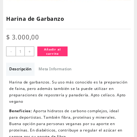
Harina de Garbanzo
$
3.000,00
Harina
Añadir al
-
+
carrito
de
Garbanzo
cantidad
Descripción
Meta Information
Harina de garbanzos. Su uso más conocido es la preparación
de faina, pero además también se la puede utilizar en
preparaciones de repostería y panadería. Apto celíaco. Apto
vegano
Beneficios:
Aporta hidratos de carbono complejos, ideal
para deportistas. También fibra, proteínas y minerales.
Buena opción para personas veganas por su aporte en
proteínas. En diabéticos, contribuye a regular el azúcar en
sangre por su aporte de fibra.