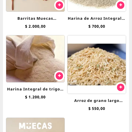
Barritas Muecas
Harina de Arroz Integral x
Arandanos y Pasas Sin
250 grs
$
2.000,00
$
700,00
Azucar 45 g
Harina Integral de trigo 1
Kg
$
1.200,00
Arroz de grano largo
integral x 250 grs
$
550,00