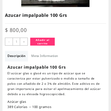
Azucar impalpable 100 Grs
$
800,00
Azucar
Añadir al
-
+
carrito
impalpable
100
Grs
Descripción
Meta Information
cantidad
Azucar impalpable 100 Grs
El azúcar glas o glasé es un tipo de azúcar que se
caracteriza por estar pulverizado o molido a tamaño de
polvo con añadido de 2 o 3% de almidón. Este aditivo es de
gran importancia para evitar el apelmazamiento del azúcar
debido a su elevada higroscopicidad.
Azúcar glas
389 Calorías
–
100 gramos