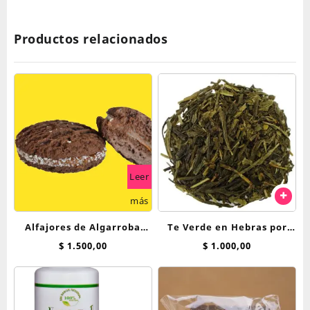
Productos relacionados
Leer
más
Alfajores de Algarroba
Te Verde en Hebras por
Breadnet con D.de Leche
100 Grs
$
1.500,00
$
1.000,00