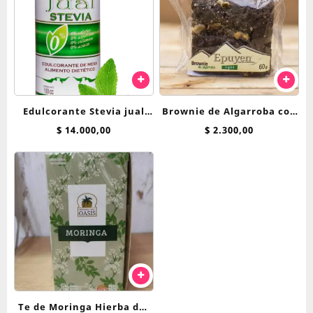
Edulcorante Stevia jual
Brownie de Algarroba con
600cc liquida
Nuez Epuyen 60 g
$
14.000,00
$
2.300,00
Te de Moringa Hierba del