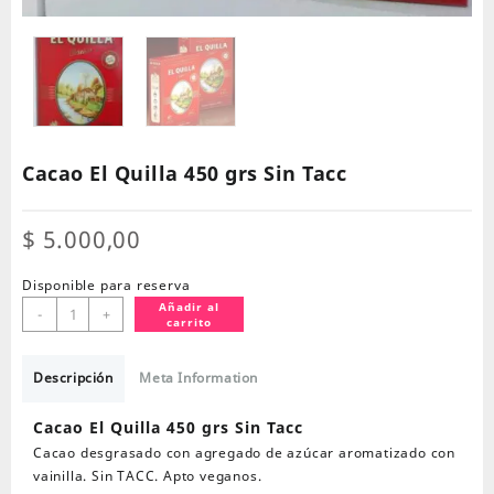
Cacao El Quilla 450 grs Sin Tacc
$
5.000,00
Disponible para reserva
Cacao
Añadir al
-
+
carrito
El
Quilla
450
Descripción
Meta Information
grs
Sin
Cacao El Quilla 450 grs Sin Tacc
Tacc
Cacao desgrasado con agregado de azúcar aromatizado con
cantidad
vainilla. Sin TACC. Apto veganos.