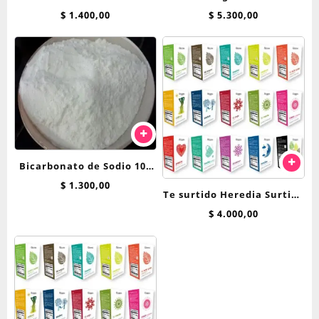
Roapipo x 500 g
$
1.400,00
$
5.300,00
Bicarbonato de Sodio 100
grs
$
1.300,00
Te surtido Heredia Surtido
Hierbas saquitos
$
4.000,00