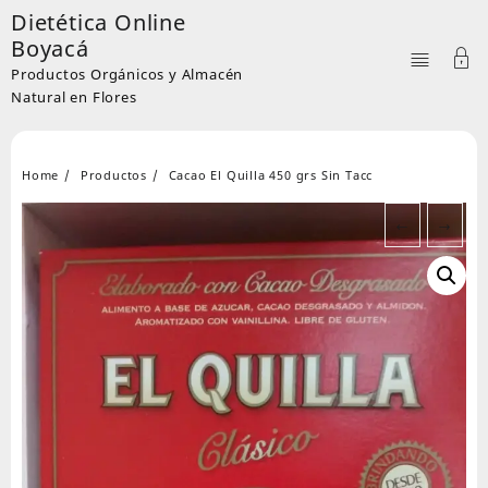
Skip
Dietética Online
to
Boyacá
content
Productos Orgánicos y Almacén
Natural en Flores
Home
Productos
Cacao El Quilla 450 grs Sin Tacc
←
→