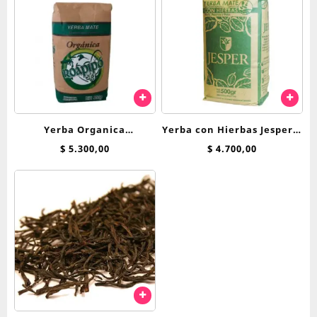
Yerba Organica
Yerba con Hierbas Jesper x
Tradicional Roapipo 500 g
500 g Menta, Peperina y
$
5.300,00
$
4.700,00
Poleo