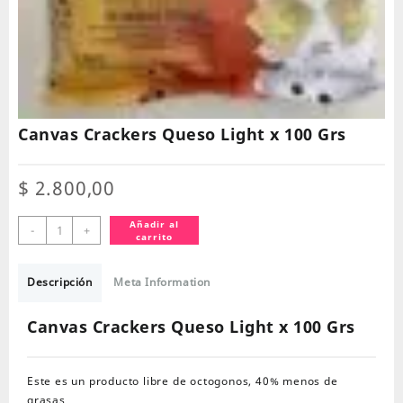
Canvas Crackers Queso Light x 100 Grs
$
2.800,00
Canvas
Añadir al
-
+
carrito
Crackers
Queso
Light
Descripción
Meta Information
x
100
Canvas Crackers Queso Light x 100 Grs
Grs
cantidad
Este es un producto libre de octogonos, 40% menos de
grasas