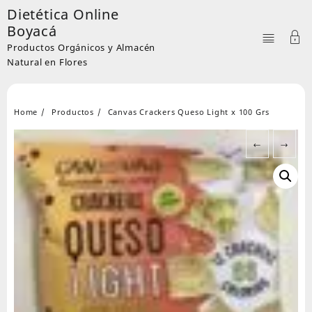
Skip
Dietética Online
to
Boyacá
content
Productos Orgánicos y Almacén
Natural en Flores
Home
Productos
Canvas Crackers Queso Light x 100 Grs
←
→