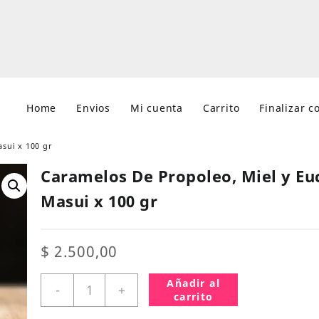
Home
Envios
Mi cuenta
Carrito
Finalizar 
sui x 100 gr
Caramelos De Propoleo, Miel y Eu
Masui x 100 gr
$
2.500,00
Caramelos
Añadir al
-
+
De
carrito
Propoleo,