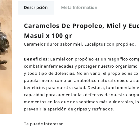
Miel
Descripción
Meta Information
y
Eucaliptus
Masui
Caramelos De Propoleo, Miel y Eu
x
Masui x 100 gr
100
gr
Caramelos duros sabor miel, Eucaliptus con propóleo.
cantidad
Beneficios:
La miel con propóleo es un magnífico co
combatir enfermedades y proteger nuestro organismo 
y todo tipo de dolencias. No en vano, el propóleo es c
popularmente como un antibiótico natural debido a s
beneficios para nuestra salud. Destaca, fundamentalme
capacidad para aumentar las defensas de nuestro orga
momentos en los que nos sentimos más vulnerables, l
prevenir la aparición de gripes y resfriados.
Te puede interesar