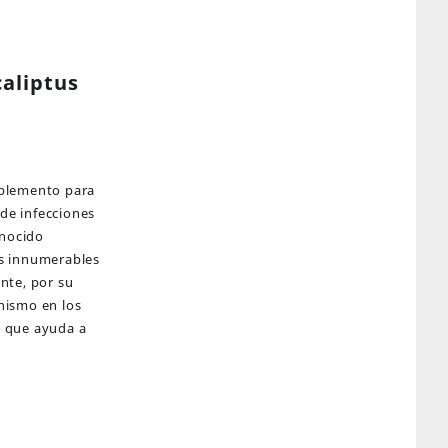
caliptus
mplemento para
de infecciones
onocido
us innumerables
nte, por su
nismo en los
o que ayuda a