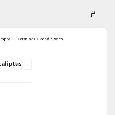
compra
Terminos Y condiciones
caliptus
←
→