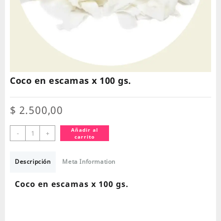
Coco en escamas x 100 gs.
$
2.500,00
Coco
Añadir al
-
+
carrito
en
escamas
x
Descripción
Meta Information
100
gs.
Coco en escamas x 100 gs.
cantidad