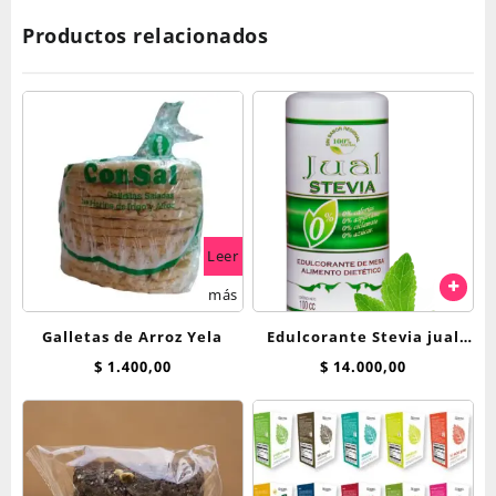
Productos relacionados
Leer
más
Galletas de Arroz Yela
Edulcorante Stevia jual
600cc liquida
$
1.400,00
$
14.000,00