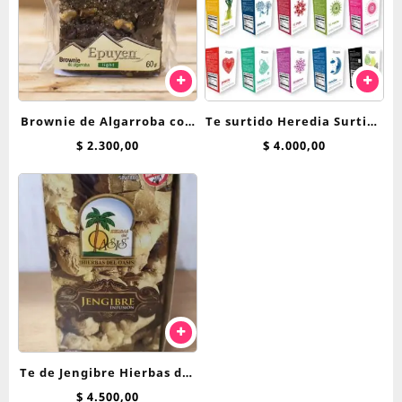
Brownie de Algarroba con
Te surtido Heredia Surtido
Nuez Epuyen 60 g
Hierbas saquitos
$
2.300,00
$
4.000,00
Te de Jengibre Hierbas del
Oasis saquitos
$
4.500,00