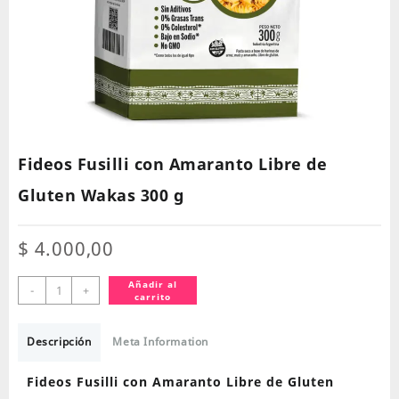
Fideos Fusilli con Amaranto Libre de
Gluten Wakas 300 g
$
4.000,00
Fideos
Añadir al
-
+
carrito
Fusilli
con
Amaranto
Descripción
Meta Information
Libre
de
Fideos Fusilli con Amaranto Libre de Gluten
Gluten