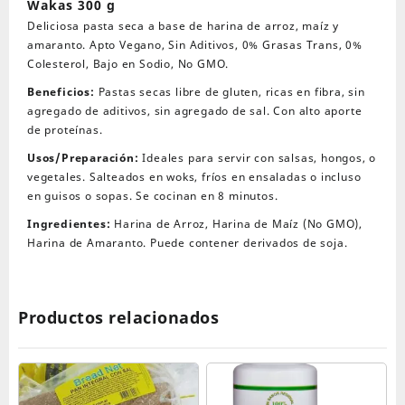
Wakas 300 g
Wakas
Deliciosa pasta seca a base de harina de arroz, maíz y
300
amaranto. Apto Vegano, Sin Aditivos, 0% Grasas Trans, 0%
g
Colesterol, Bajo en Sodio, No GMO.
cantidad
Beneficios:
Pastas secas libre de gluten, ricas en fibra, sin
agregado de aditivos, sin agregado de sal. Con alto aporte
de proteínas.
Usos/Preparación:
Ideales para servir con salsas, hongos, o
vegetales. Salteados en woks, fríos en ensaladas o incluso
en guisos o sopas. Se cocinan en 8 minutos.
Ingredientes:
Harina de Arroz, Harina de Maíz (No GMO),
Harina de Amaranto. Puede contener derivados de soja.
Productos relacionados