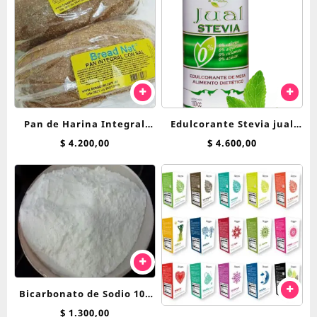
Pan de Harina Integral
Edulcorante Stevia jual
Breadnet
125cc liquida
$
4.200,00
$
4.600,00
Bicarbonato de Sodio 100
grs
$
1.300,00