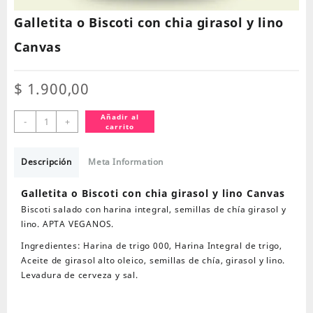
Galletita o Biscoti con chia girasol y lino
Canvas
$
1.900,00
Galletita
Añadir al
-
+
carrito
o
Biscoti
con
Descripción
Meta Information
chia
girasol
Galletita o Biscoti con chia girasol y lino Canvas
y
Biscoti salado con harina integral, semillas de chía girasol y
lino
lino.
APTA VEGANOS.
Canvas
Ingredientes:
Harina de trigo 000, Harina Integral de trigo,
cantidad
Aceite de girasol alto oleico, semillas de chía, girasol y lino.
Levadura de cerveza y sal.