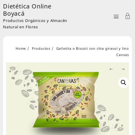
Skip
Dietética Online
to
Boyacá
content
Productos Orgánicos y Almacén
Natural en Flores
Home
Productos
Galletita o Biscoti con chia girasol y lino
Canvas
←
→