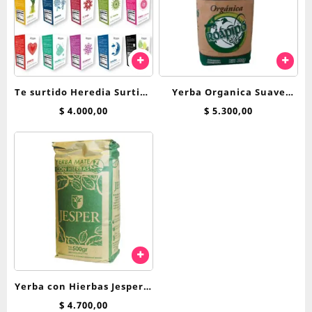
Te surtido Heredia Surtido
Yerba Organica Suave
Hierbas saquitos
Roapipo x 500 g
$
4.000,00
$
5.300,00
Yerba con Hierbas Jesper x
500 g Menta, Peperina y
$
4.700,00