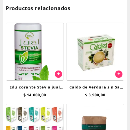
Productos relacionados
Edulcorante Stevia jual
Caldo de Verdura sin Sal
600cc liquida
Caldiet x 10 sobres
$
14.000,00
$
3.900,00