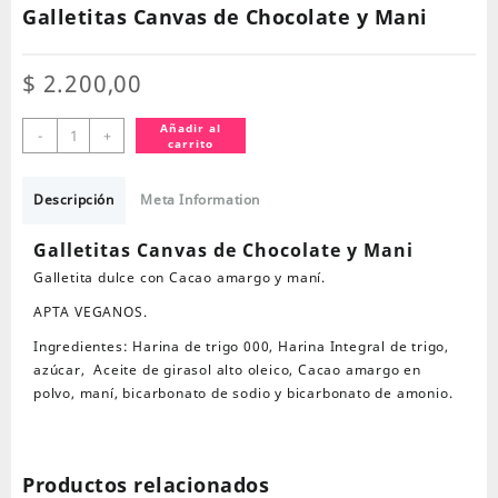
Galletitas Canvas de Chocolate y Mani
$
2.200,00
Galletitas
Añadir al
-
+
carrito
Canvas
de
Chocolate
Descripción
Meta Information
y
Mani
Galletitas Canvas de Chocolate y Mani
cantidad
Galletita dulce con Cacao amargo y maní.
APTA VEGANOS.
Ingredientes:
Harina de trigo 000, Harina Integral de trigo,
azúcar, Aceite de girasol alto oleico, Cacao amargo en
polvo, maní, bicarbonato de sodio y bicarbonato de amonio.
Productos relacionados