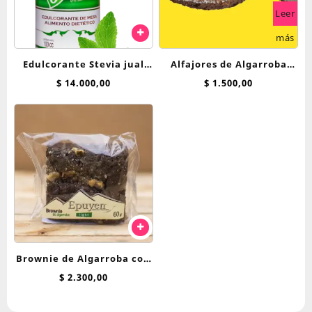
Leer
más
Edulcorante Stevia jual
Alfajores de Algarroba
600cc liquida
Breadnet con D.de Leche
$
14.000,00
$
1.500,00
Brownie de Algarroba con
Nuez Epuyen 60 g
$
2.300,00