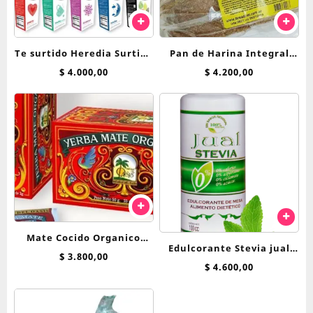
Te surtido Heredia Surtido
Pan de Harina Integral
Clasico saquitos
Breadnet
$
4.000,00
$
4.200,00
Mate Cocido Organico
Edulcorante Stevia jual
Hierbas Del Oasis x 25 saq
$
3.800,00
125cc liquida
$
4.600,00