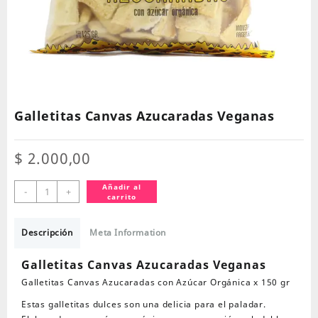
Galletitas Canvas Azucaradas Veganas
$
2.000,00
Galletitas
Añadir al
-
+
carrito
Canvas
Azucaradas
Veganas
Descripción
Meta Information
cantidad
Galletitas Canvas Azucaradas Veganas
Galletitas Canvas Azucaradas con Azúcar Orgánica x 150 gr
Estas galletitas dulces son una delicia para el paladar.