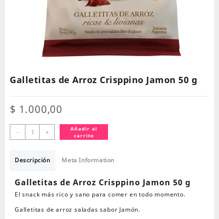
Galletitas de Arroz Crisppino Jamon 50 g
$
1.000,00
Galletitas
Añadir al
-
+
carrito
de
Arroz
Crisppino
Descripción
Meta Information
Jamon
50
Galletitas de Arroz Crisppino Jamon 50 g
g
El snack más rico y sano para comer en todo momento.
cantidad
Galletitas de arroz saladas sabor Jamón.