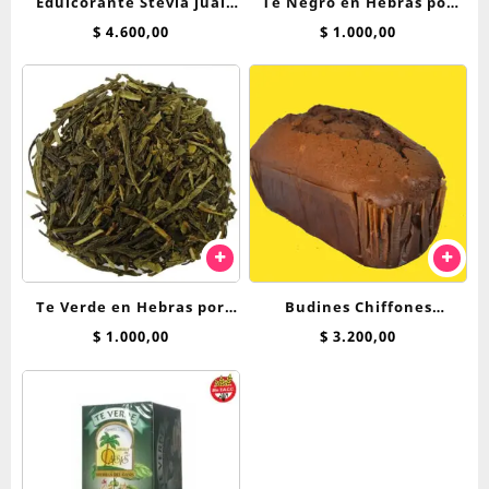
Edulcorante Stevia jual
Te Negro en Hebras por
125cc liquida
100 Grs
$
4.600,00
$
1.000,00
Te Verde en Hebras por
Budines Chiffones
100 Grs
Breadnet 250 Grs
$
1.000,00
$
3.200,00