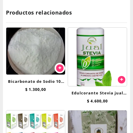
Productos relacionados
Bicarbonato de Sodio 100
grs
$
1.300,00
Edulcorante Stevia jual
125cc liquida
$
4.600,00