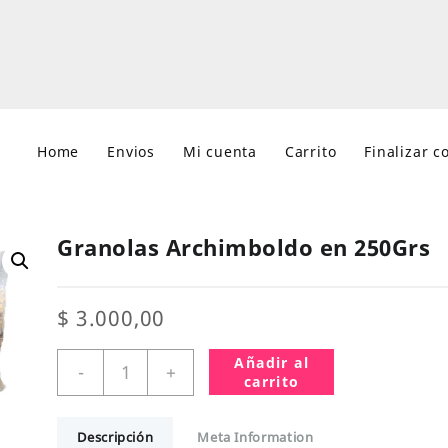
Home
Envios
Mi cuenta
Carrito
Finalizar 
Granolas Archimboldo en 250Grs
$
3.000,00
Granolas
Añadir al
-
+
Archimboldo
carrito
en
250Grs
Descripción
Meta Information
cantidad