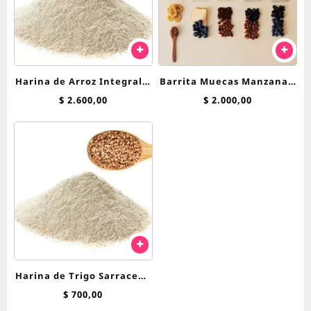
Harina de Arroz Integral 1
Barrita Muecas Manzana y
Kg
Arandanos 45 g
$
2.600,00
$
2.000,00
Harina de Trigo Sarraceno
x 100 grs
$
700,00