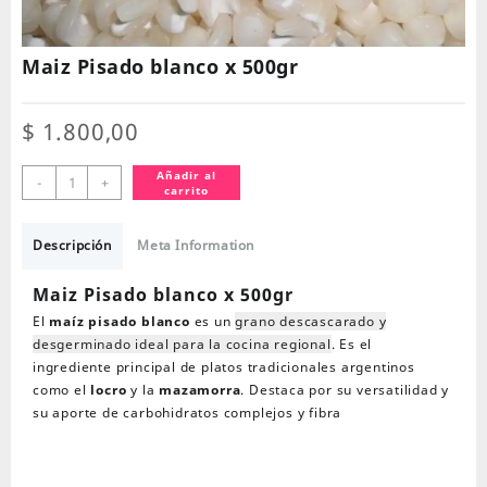
Maiz Pisado blanco x 500gr
$
1.800,00
Maiz
Añadir al
-
+
carrito
Pisado
blanco
x
Descripción
Meta Information
500gr
cantidad
Maiz Pisado blanco x 500gr
El
maíz pisado blanco
es un
grano descascarado y
desgerminado ideal para la cocina regional
. Es el
ingrediente principal de platos tradicionales argentinos
como el
locro
y la
mazamorra
. Destaca por su versatilidad y
su aporte de carbohidratos complejos y fibra