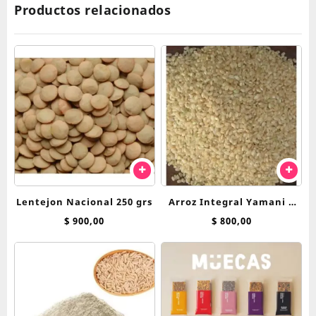
Productos relacionados
Lentejon Nacional 250 grs
Arroz Integral Yamani x
250 grs
$
900,00
$
800,00