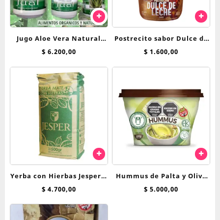
Jugo Aloe Vera Natural
Postrecito sabor Dulce de
Jual x 250 cc
leche Felices las Vacas
$
6.200,00
$
1.600,00
Yerba con Hierbas Jesper x
Hummus de Palta y Oliva
500 g Menta, Peperina y
Felices Las Vacas
$
4.700,00
$
5.000,00
Poleo