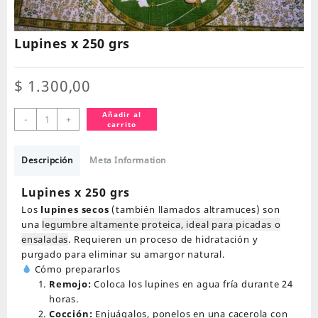
Lupines x 250 grs
$
1.300,00
Lupines
Añadir al
-
+
carrito
x
250
grs
Descripción
Meta Information
cantidad
Lupines x 250 grs
Los
lupines secos
(también llamados altramuces) son
una
legumbre altamente proteica, ideal para picadas o
ensaladas
. Requieren un proceso de hidratación y
purgado para eliminar su amargor natural.
Cómo prepararlos
Remojo:
Coloca los lupines en agua fría durante 24
horas.
Cocción:
Enjuágalos, ponelos en una cacerola con