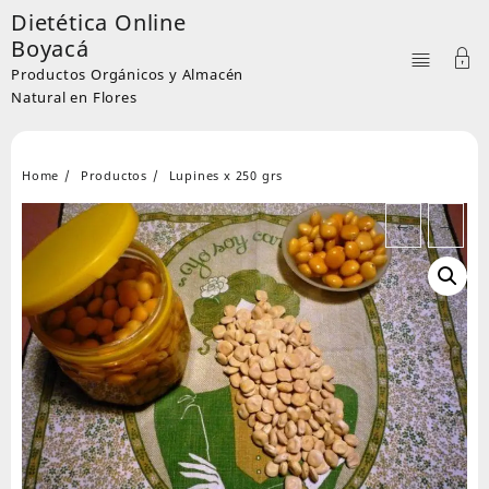
Skip
Dietética Online
to
Boyacá
content
Productos Orgánicos y Almacén
Natural en Flores
Home
Productos
Lupines x 250 grs
←
→