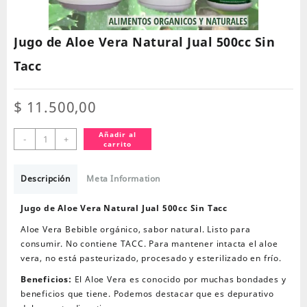
Jugo de Aloe Vera Natural Jual 500cc Sin
Tacc
$
11.500,00
Jugo
Añadir al
-
+
carrito
de
Aloe
Vera
Descripción
Meta Information
Natural
Jual
Jugo de Aloe Vera Natural Jual 500cc Sin Tacc
500cc
Aloe Vera Bebible orgánico, sabor natural. Listo para
Sin
consumir. No contiene TACC. Para mantener intacta el aloe
Tacc
vera, no está pasteurizado, procesado y esterilizado en frío.
cantidad
Beneficios:
El Aloe Vera es conocido por muchas bondades y
beneficios que tiene. Podemos destacar que es depurativo