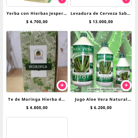
Yerba con Hierbas Jesper x
Levadura de Cerveza Sabor
500 g Menta, Peperina y
Queso Calsa Virgen x 200 g
$
4.700,00
$
13.000,00
Poleo
Te de Moringa Hierba del
Jugo Aloe Vera Natural
Oasis saquitos
Jual x 250 cc
$
4.800,00
$
6.200,00