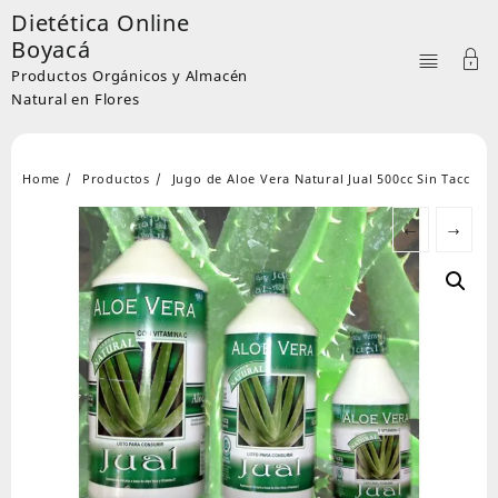
Skip
Dietética Online
to
Boyacá
content
Productos Orgánicos y Almacén
Natural en Flores
Home
Productos
Jugo de Aloe Vera Natural Jual 500cc Sin Tacc
←
→