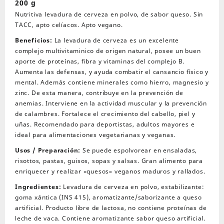
200 g
x
Nutritiva levadura de cerveza en polvo, de sabor queso. Sin
200
TACC, apto celíacos. Apto vegano.
g
Beneficios:
La levadura de cerveza es un excelente
cantidad
complejo multivitaminico de origen natural, posee un buen
aporte de proteínas, fibra y vitaminas del complejo B.
Aumenta las defensas, y ayuda combatir el cansancio físico y
mental. Además contiene minerales como hierro, magnesio y
zinc. De esta manera, contribuye en la prevención de
anemias. Interviene en la actividad muscular y la prevención
de calambres. Fortalece el crecimiento del cabello, piel y
uñas. Recomendado para deportistas, adultos mayores e
ideal para alimentaciones vegetarianas y veganas.
Usos / Preparación:
Se puede espolvorear en ensaladas,
risottos, pastas, guisos, sopas y salsas. Gran alimento para
enriquecer y realizar «quesos» veganos maduros y rallados.
Ingredientes:
Levadura de cerveza en polvo, estabilizante:
goma xántica (INS 415), aromatizante/saborizante a queso
artificial. Producto libre de lactosa, no contiene proteínas de
leche de vaca. Contiene aromatizante sabor queso artificial.