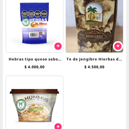
Hebras tipo queso sabor
Te de Jengibre Hierbas del
Reggianito Felices las
Oasis saquitos
$
4.000,00
$
4.500,00
Vacas