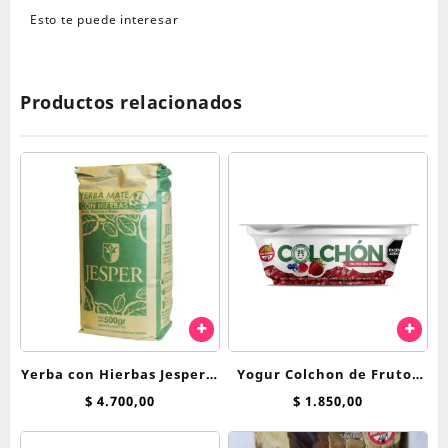
Esto te puede interesar
Productos relacionados
Yerba con Hierbas Jesper x
Yogur Colchon de Frutos
500 g Menta, Peperina y
del Bosque 125 grs
$
4.700,00
$
1.850,00
Poleo