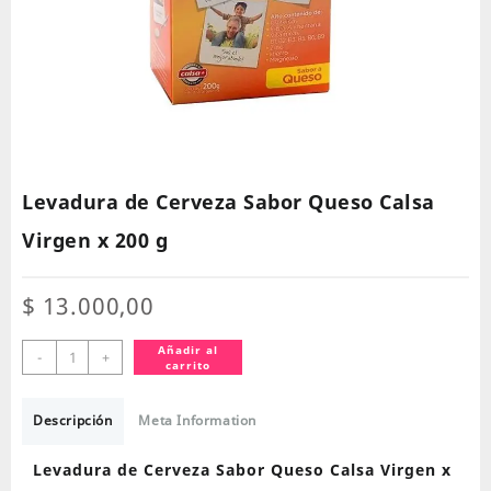
Levadura de Cerveza Sabor Queso Calsa
Virgen x 200 g
$
13.000,00
Levadura
Añadir al
-
+
carrito
de
Cerveza
Sabor
Descripción
Meta Information
Queso
Calsa
Levadura de Cerveza Sabor Queso Calsa Virgen x
Virgen