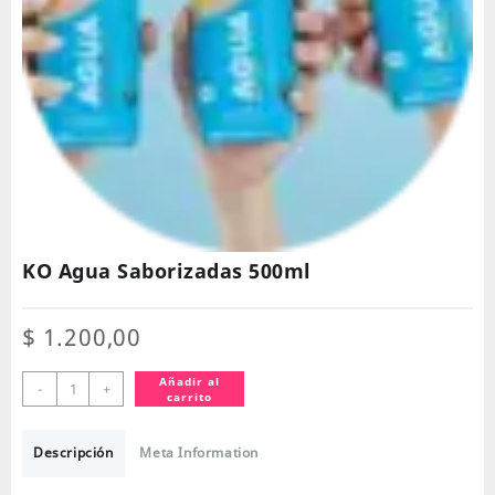
KO Agua Saborizadas 500ml
$
1.200,00
KO
Añadir al
-
+
carrito
Agua
Saborizadas
500ml
Descripción
Meta Information
cantidad