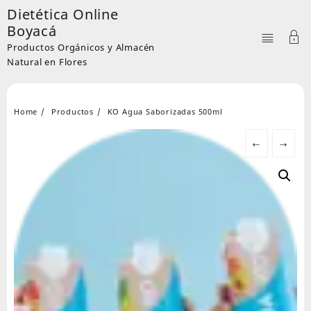
Skip
Dietética Online
to
Boyacá
content
Productos Orgánicos y Almacén
Natural en Flores
Home
Productos
KO Agua Saborizadas 500ml
←
→