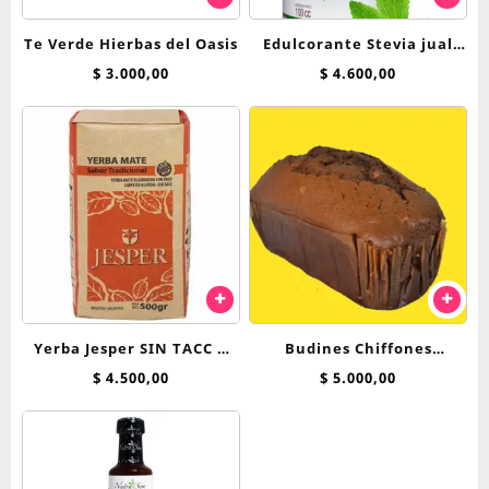
Te Verde Hierbas del Oasis
Edulcorante Stevia jual
125cc liquida
$
3.000,00
$
4.600,00
Yerba Jesper SIN TACC x
Budines Chiffones
500 g
Breadnet
$
4.500,00
$
5.000,00