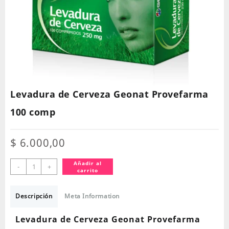
Levadura de Cerveza Geonat Provefarma
100 comp
$
6.000,00
Levadura
Añadir al
-
+
carrito
de
Cerveza
Geonat
Descripción
Meta Information
Provefarma
100
Levadura de Cerveza Geonat Provefarma
comp