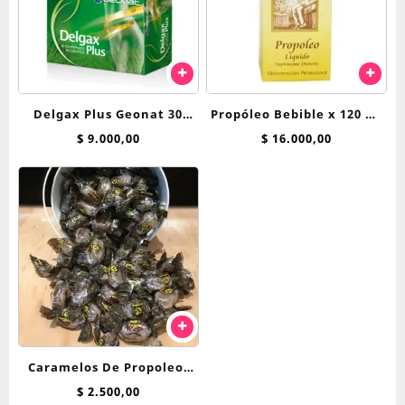
Delgax Plus Geonat 30
Propóleo Bebible x 120 ml
Comp
Franciscanos
$
9.000,00
$
16.000,00
Caramelos De Propoleo,
Miel y Eucaliptus Masui x
$
2.500,00