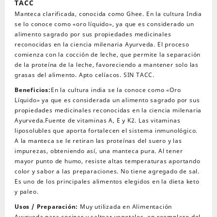
TACC
g
Manteca clarificada, conocida como Ghee. En la cultura India
SIN
se lo conoce como «oro líquido», ya que es considerado un
TACC
alimento sagrado por sus propiedades medicinales
cantidad
reconocidas en la ciencia milenaria Ayurveda. El proceso
comienza con la cocción de leche, que permite la separación
de la proteína de la leche, favoreciendo a mantener solo las
grasas del alimento. Apto celíacos. SIN TACC.
Beneficios:
En la cultura india se la conoce como «Oro
Líquido» ya que es considerada un alimento sagrado por sus
propiedades medicinales reconocidas en la ciencia milenaria
Ayurveda.Fuente de vitaminas A, E y K2. Las vitaminas
liposolubles que aporta fortalecen el sistema inmunológico.
A la manteca se le retiran las proteínas del suero y las
impurezas, obteniendo así, una manteca pura. Al tener
mayor punto de humo, resiste altas temperaturas aportando
color y sabor a las preparaciones. No tiene agregado de sal.
Es uno de los principales alimentos elegidos en la dieta keto
y paleo.
Usos / Preparación:
Muy utilizada en Alimentación
Ayurveda para cocinar y saltear vegetales, en reemplazo del