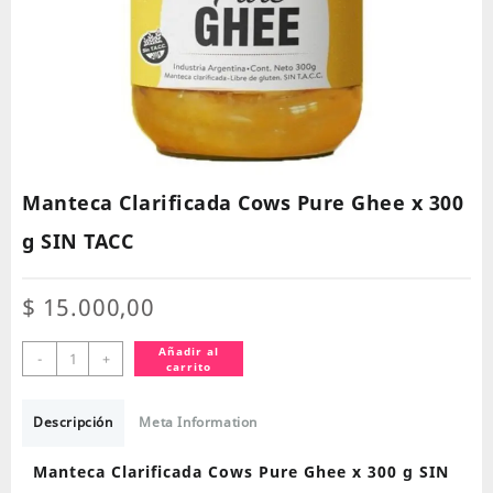
Manteca Clarificada Cows Pure Ghee x 300
g SIN TACC
$
15.000,00
Manteca
Añadir al
-
+
carrito
Clarificada
Cows
Pure
Descripción
Meta Information
Ghee
x
Manteca Clarificada Cows Pure Ghee x 300 g SIN
300