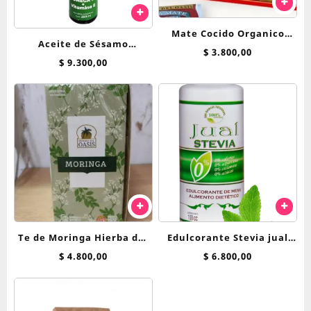
Mate Cocido Organico
Aceite de Sésamo
Hierbas Del Oasis x 25 saq
$
3.800,00
Premium Tostado
$
9.300,00
Nutrasem 250ml
Te de Moringa Hierba del
Edulcorante Stevia jual
Oasis saquitos
250cc liquida
$
4.800,00
$
6.800,00