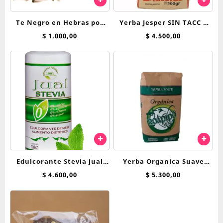
Te Negro en Hebras por
Yerba Jesper SIN TACC x
100 Grs
500 g
$
1.000,00
$
4.500,00
Edulcorante Stevia jual
Yerba Organica Suave
125cc liquida
Roapipo x 500 g
$
4.600,00
$
5.300,00