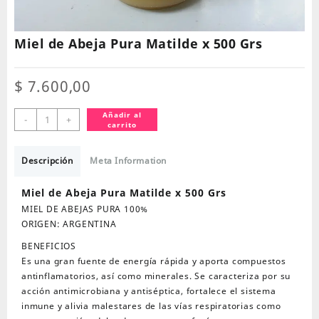
Miel de Abeja Pura Matilde x 500 Grs
$
7.600,00
Miel
Añadir al
-
+
carrito
de
Abeja
Pura
Descripción
Meta Information
Matilde
x
Miel de Abeja Pura Matilde x 500 Grs
500
MIEL DE ABEJAS PURA 100%
Grs
ORIGEN: ARGENTINA
cantidad
BENEFICIOS
Es una gran fuente de energía rápida y aporta compuestos
antinflamatorios, así como minerales. Se caracteriza por su
acción antimicrobiana y antiséptica, fortalece el sistema
inmune y alivia malestares de las vías respiratorias como