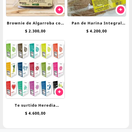
Brownie de Algarroba con
Pan de Harina Integral
Nuez Epuyen 60 g
Breadnet
$
2.300,00
$
4.200,00
Te surtido Heredia
Bienestar saquitos
$
4.600,00