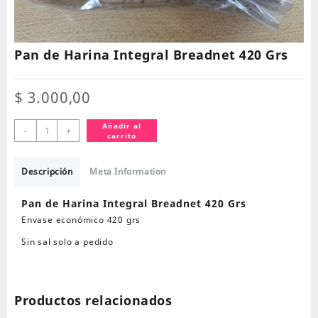
Pan de Harina Integral Breadnet 420 Grs
$
3.000,00
Pan
Añadir al
-
+
carrito
de
Harina
Integral
Descripción
Meta Information
Breadnet
420
Pan de Harina Integral Breadnet 420 Grs
Grs
Envase económico 420 grs
cantidad
Sin sal solo a pedido
Productos relacionados