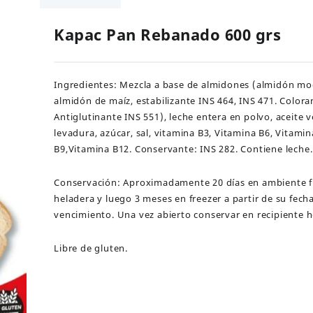
grs
cantidad
Kapac Pan Rebanado 600 grs
Ingredientes: Mezcla a base de almidones (almidón mo
almidón de maíz, estabilizante INS 464, INS 471. Colora
Antiglutinante INS 551), leche entera en polvo, aceite v
levadura, azúcar, sal, vitamina B3, Vitamina B6, Vitami
B9,Vitamina B12. Conservante: INS 282. Contiene leche.
Conservación: Aproximadamente 20 días en ambiente f
heladera y luego 3 meses en freezer a partir de su fech
vencimiento. Una vez abierto conservar en recipiente 
Libre de gluten.