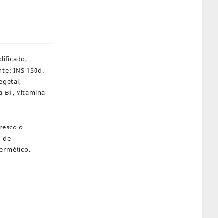
dificado,
nte: INS 150d.
egetal,
na B1, Vitamina
resco o
a de
hermético.