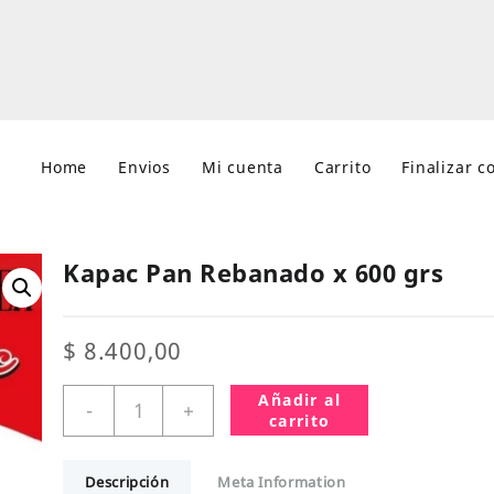
Home
Envios
Mi cuenta
Carrito
Finalizar 
Kapac Pan Rebanado x 600 grs
$
8.400,00
Kapac
Añadir al
-
+
Pan
carrito
Rebanado
x
Descripción
Meta Information
600