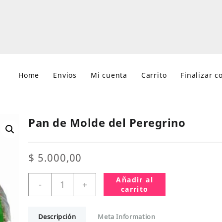
Home
Envios
Mi cuenta
Carrito
Finalizar 
Pan de Molde del Peregrino
$
5.000,00
Pan
Añadir al
-
+
de
carrito
Molde
del
Descripción
Meta Information
Peregrino