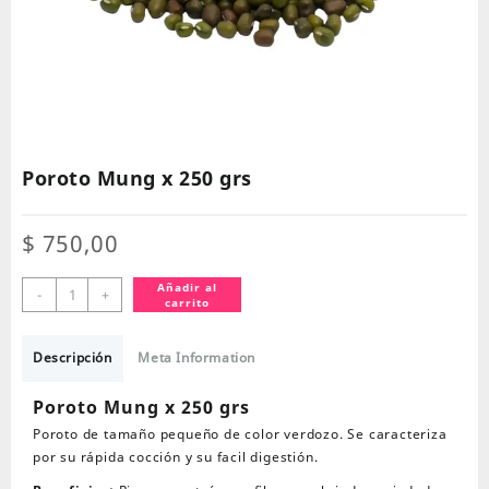
Poroto Mung x 250 grs
$
750,00
Poroto
Añadir al
-
+
carrito
Mung
x
250
Descripción
Meta Information
grs
cantidad
Poroto Mung x 250 grs
Poroto de tamaño pequeño de color verdozo. Se caracteriza
por su rápida cocción y su facil digestión.