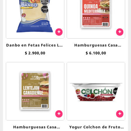
Danbo en Fetas Felices Las
Hamburguesas Casa
Vacas 150 grs
Vegana Quinoa
$
2.900,00
$
6.100,00
Mediterranea
Hamburguesas Casa
Yogur Colchon de Frutos