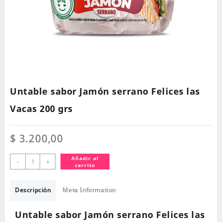
Untable sabor Jamón serrano Felices las
Vacas 200 grs
$
3.200,00
Untable
Añadir al
-
+
carrito
sabor
Jamón
serrano
Descripción
Meta Information
Felices
las
Untable sabor Jamón serrano Felices las
Vacas