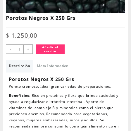
Porotos Negros X 250 Grs
$
1.250,00
Porotos
Añadir al
-
+
carrito
Negros
X
250
Descripción
Meta Information
Grs
cantidad
Porotos Negros X 250 Grs
Poroto cremoso. Ideal gran variedad de preparaciones.
Beneficios:
Rico en proteínas y fibra que brinda saciedad y
ayuda a regularizar el tránsito intestinal. Aporte de
vitaminas del complejo B y minerales como el hierro que
previenen anemias. Recomendada para vegetarianos,
veganos, mujeres embarazadas, niños y adultos. Se
recomienda siempre consumirlo con algún alimento rico en