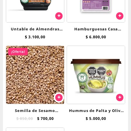
Untable de Almendras
Hamburguesas Casa
sabor Dulce de Leche
Vegana Quinoa Andina
$
3.100,00
$
6.800,00
Felices las Vacas
¡Oferta!
Semilla de Sesamo
Hummus de Palta y Oliva
Integral x 100 g
Felices Las Vacas
El
El
$
850,00
$
700,00
$
5.000,00
precio
precio
original
actual