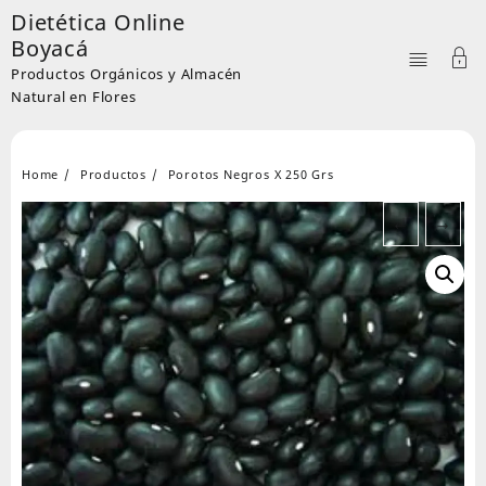
Skip
Dietética Online
to
Boyacá
content
Productos Orgánicos y Almacén
Natural en Flores
Home
Productos
Porotos Negros X 250 Grs
←
→