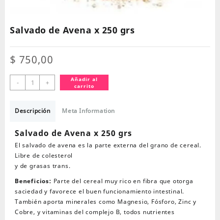
Salvado de Avena x 250 grs
$
750,00
Salvado
Añadir al
-
+
carrito
de
Avena
x
Descripción
Meta Information
250
grs
Salvado de Avena x 250 grs
cantidad
El salvado de avena es la parte externa del grano de cereal.
Libre de colesterol
y de grasas trans.
Beneficios:
Parte del cereal muy rico en fibra que otorga
saciedad y favorece el buen funcionamiento intestinal.
También aporta minerales como Magnesio, Fósforo, Zinc y
Cobre, y vitaminas del complejo B, todos nutrientes