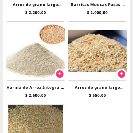
Arroz de grano largo
Barritas Muecas Pasas y
integral x1kg
Almendras 45 g
$
2.200,00
$
2.000,00
Harina de Arroz Integral 1
Arroz de grano largo
Kg
integral x 250 grs
$
2.600,00
$
550,00