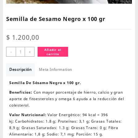
Semilla de Sesamo Negro x 100 gr
$
1.200,00
Semilla
Añadir al
-
+
carrito
de
Sesamo
Negro
Descripción
Meta Information
x
100
Semilla De Sésamo Negro x 100 gr.
gr
Beneficios:
Con mayor porcentaje de hierro, calcio y gran
cantidad
aporte de fitoesteroles y omega 6 ayuda a la reducción del
colesterol.
Valor Nutricional:
Valor Energético: 94 kcal = 396
kj; Carbohidratos: 1.8 g; Proteínas: 3,1 g; Grasas Totales:
8,9 g; Grasas Saturadas: 1.3 g; Grasas Trans: 0 g; Fibra
Alimentaria: 1,8 g; Sodio: 7,1 mg; Porción: 15 g.