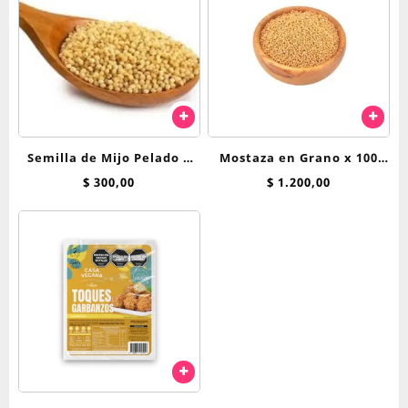
Semilla de Mijo Pelado x
Mostaza en Grano x 100
100 gr
grs
$
300,00
$
1.200,00