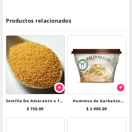
Productos relacionados
Semilla De Amaranto x 100
Hummus de Garbanzo
grs
Felices Las Vacas
$
750,00
$
2.900,00