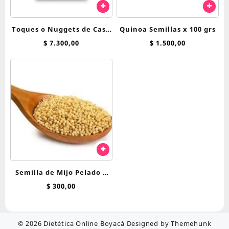
Toques o Nuggets de Casa
Quinoa Semillas x 100 grs
Vegana Lentejas
$
7.300,00
$
1.500,00
Semilla de Mijo Pelado x
100 gr
$
300,00
© 2026
Dietética Online Boyacá
Designed by
Themehunk