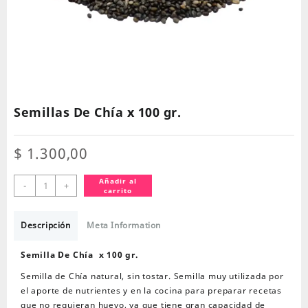
Semillas De Chía x 100 gr.
$
1.300,00
Semillas
Añadir al
-
+
carrito
De
Chía
x
Descripción
Meta Information
100
gr.
Semilla De Chía x 100 gr.
cantidad
Semilla de Chía natural, sin tostar. Semilla muy utilizada por
el aporte de nutrientes y en la cocina para preparar recetas
que no requieran huevo, ya que tiene gran capacidad de