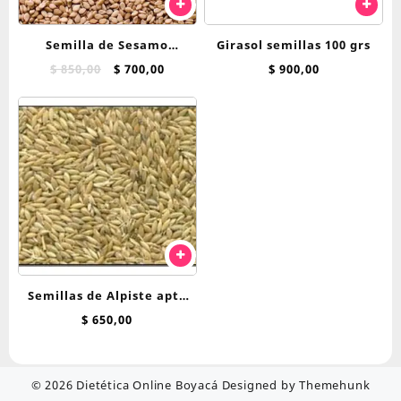
Semilla de Sesamo
Girasol semillas 100 grs
Integral x 100 g
El
El
$
850,00
$
700,00
$
900,00
precio
precio
original
actual
era:
es:
$ 850,00.
$ 700,00.
Semillas de Alpiste apto
C/H x 100 grs
$
650,00
© 2026
Dietética Online Boyacá
Designed by
Themehunk