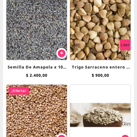
Leer
más
Semilla De Amapola x 100
Trigo Sarraceno entero x
gr.
100 grs
$
2.400,00
$
900,00
¡Oferta!