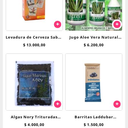
Levadura de Cerveza Sabor
Jugo Aloe Vera Natural
Queso Calsa Virgen x 200 g
Jual x 250 cc
$
13.000,00
$
6.200,00
Algas Nory Trituradas
Barritas Laddubar
Argendiet 50 Grs
Arandanos 30 g
$
4.000,00
$
1.500,00