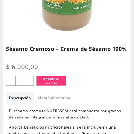
Sésamo Cremoso – Crema de Sésamo 100%
$
6.000,00
Sésamo
Añadir al
-
+
carrito
Cremoso
–
Crema
Descripción
Meta Information
de
Sésamo
El sésamo cremoso NUTRASEM está compuesto por granos
100%
de sésamo integral de la más alta calidad.
cantidad
Aporta beneficios nutricionales si se la incluye en una
dieta contra la hipercolesterolemia. Gracias a sus