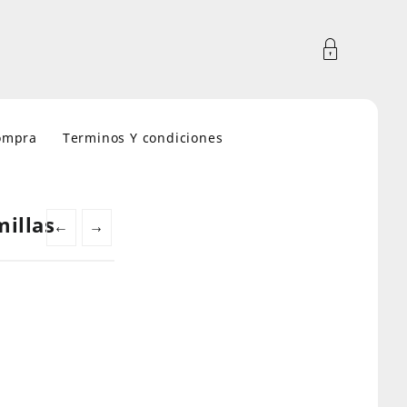
compra
Terminos Y condiciones
millas
←
→