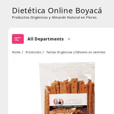
Skip
Dietética Online Boyacá
to
content
Productos Orgánicos y Almacén Natural en Flores
All Departments
Home
Productos
Talitas Orgánicas c/Sésamo en semillas