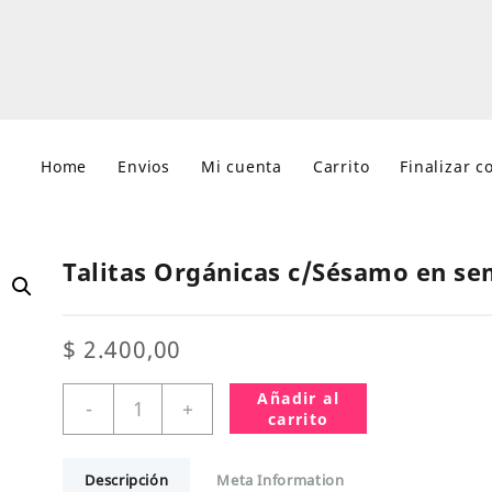
Home
Envios
Mi cuenta
Carrito
Finalizar 
Talitas Orgánicas c/Sésamo en se
$
2.400,00
Talitas
Añadir al
-
+
Orgánicas
carrito
c/Sésamo
en
Descripción
Meta Information
semillas