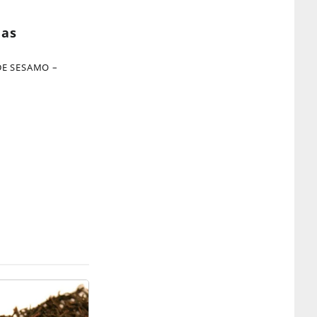
las
DE SESAMO –