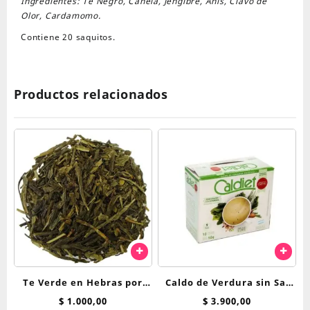
Ingredientes: Té Negro, Canela, Jengibre, Anís, Clavo de
Olor, Cardamomo.
Contiene 20 saquitos.
Productos relacionados
Te Verde en Hebras por
Caldo de Verdura sin Sal
100 Grs
Caldiet x 10 sobres
$
1.000,00
$
3.900,00