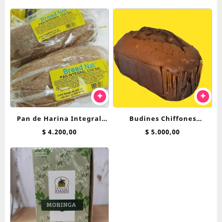
Pan de Harina Integral
Budines Chiffones
Breadnet
Breadnet
$
4.200,00
$
5.000,00