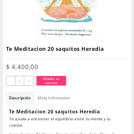
Te Meditacion 20 saquitos Heredia
$
4.400,00
Te
Añadir al
-
+
carrito
Meditacion
20
saquitos
Descripción
Meta Information
Heredia
cantidad
Te Meditacion 20 saquitos Heredia
Te ayuda a encontrar el equilibrio entre tu mente y tu
cuerpo.