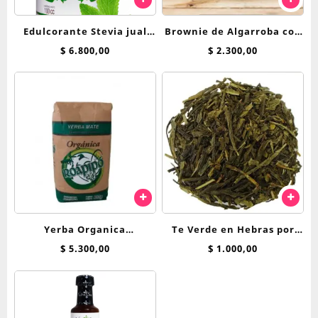
Edulcorante Stevia jual
Brownie de Algarroba con
250cc liquida
Nuez Epuyen 60 g
$
6.800,00
$
2.300,00
Yerba Organica
Te Verde en Hebras por
Tradicional Roapipo 500 g
100 Grs
$
5.300,00
$
1.000,00