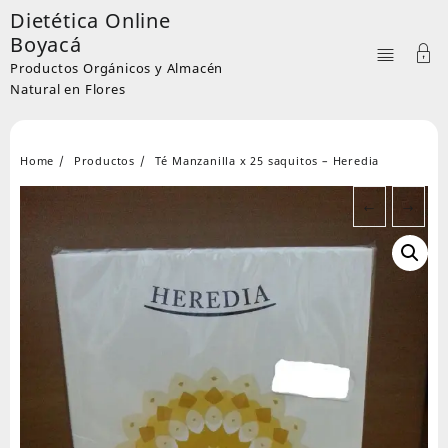
Skip
Dietética Online
to
Boyacá
content
Productos Orgánicos y Almacén
Natural en Flores
Home
Productos
Té Manzanilla x 25 saquitos – Heredia
←
→