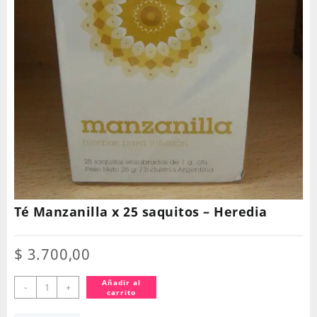
Té Manzanilla x 25 saquitos – Heredia
$
3.700,00
Té
Añadir al
-
+
carrito
Manzanilla
x