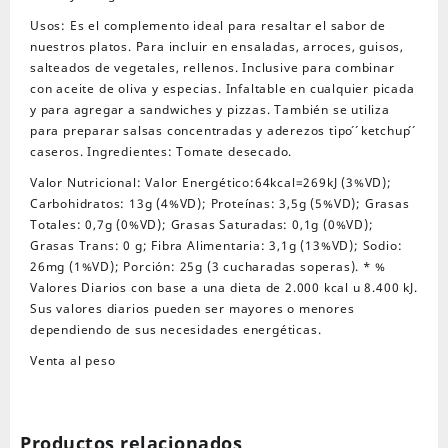
Usos: Es el complemento ideal para resaltar el sabor de
nuestros platos. Para incluir en ensaladas, arroces, guisos,
salteados de vegetales, rellenos. Inclusive para combinar
con aceite de oliva y especias. Infaltable en cualquier picada
y para agregar a sandwiches y pizzas. También se utiliza
para preparar salsas concentradas y aderezos tipo ́ ́ketchup ́ ́
caseros. Ingredientes: Tomate desecado.
Valor Nutricional: Valor Energético:64kcal=269kJ (3%VD);
Carbohidratos: 13g (4%VD); Proteínas: 3,5g (5%VD); Grasas
Totales: 0,7g (0%VD); Grasas Saturadas: 0,1g (0%VD);
Grasas Trans: 0 g; Fibra Alimentaria: 3,1g (13%VD); Sodio:
26mg (1%VD); Porción: 25g (3 cucharadas soperas). * %
Valores Diarios con base a una dieta de 2.000 kcal u 8.400 kJ.
Sus valores diarios pueden ser mayores o menores
dependiendo de sus necesidades energéticas.
Venta al peso
Productos relacionados