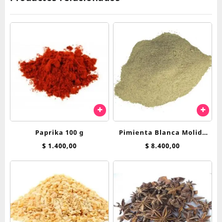
Paprika 100 g
Pimienta Blanca Molida
100 Gr
$
1.400,00
$
8.400,00