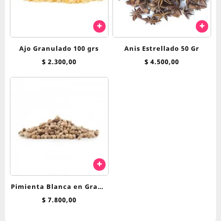
Ajo Granulado 100 grs
Anis Estrellado 50 Gr
$
2.300,00
$
4.500,00
Pimienta Blanca en Grano
x 100 g
$
7.800,00