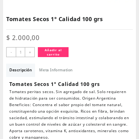
Tomates Secos 1° Calidad 100 grs
$
2.000,00
Tomates
Añadir al
-
+
carrito
Secos
1°
Calidad
Descripción
Meta Information
100
grs
Tomates Secos 1° Calidad 100 grs
cantidad
Tomates peritas secos. Sin agregado de sal. Solo requieren
de hidratación para ser consumidos. Origen Argentina
Beneficios: Concentra el sabor propio del tomate natural,
constituyendo una opción exquisita. Ricos en fibra, brindan
saciedad, estimulando el tránsito intestinal y colaborando en
un buen control de niveles de azúcar y colesterol en sangre.
Aporta carotenos, vitamina K, antioxidantes, minerales como
cobre y manganeso.