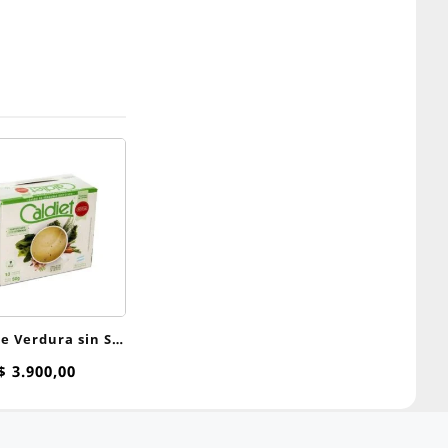
e Verdura sin Sal
iet x 10 sobres
$
3.900,00