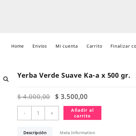
Home
Envios
Mi cuenta
Carrito
Finalizar 
Yerba Verde Suave Ka-a x 500 gr.
El
El
$
4.000,00
$
3.500,00
precio
precio
original
actual
Yerba
Añadir al
-
+
era:
es:
Verde
carrito
$ 4.000,00.
$ 3.500,00.
Suave
Ka-
Descripción
Meta Information
a