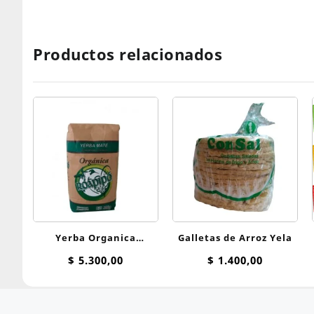
Productos relacionados
Yerba Organica
Galletas de Arroz Yela
Tradicional Roapipo 500
$
5.300,00
$
1.400,00
g