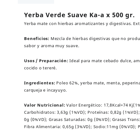
x
500
Yerba Verde Suave Ka-a x 500 gr.
gr.
Yerba mate con hierbas aromatizantes y digestivas. Ext
cantidad
Beneficios:
Mezcla de hierbas digestivas que no produ
sabor y aroma muy suave.
Usos / Preparación:
Ideal para mate cebado dulce, a
cocido o tereré.
Ingredientes:
Poleo 62%, yerba mate, menta, peperina
carqueja e incayuyo.
Valor Nutricional:
Valor Energético: 17,8Kcal=74 Kj(1
Carbohidratos: 3,63g (1%VD); Proteínas: 0,82g (1%VD);
0g (0%VD); Grasas Saturadas: 0g (0%VD); Grasas Trans
Fibra Alimentaria: 0,65g (3%VD); Sodio:11mg (0%VD); P