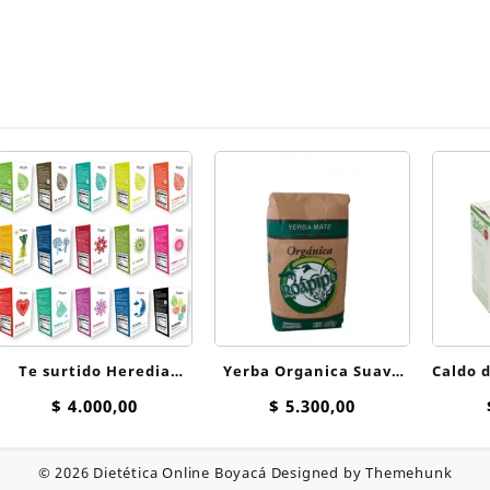
Te surtido Heredia
Yerba Organica Suave
Caldo d
Surtido Clasico saquitos
Roapipo x 500 g
Cald
$
4.000,00
$
5.300,00
© 2026
Dietética Online Boyacá
Designed by
Themehunk