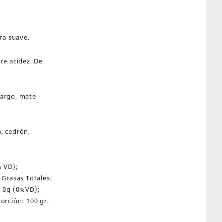
ra suave.
ce acidez. De
margo, mate
, cedrón,
% VD);
 Grasas Totales:
: 0g (0%VD);
orción: 100 gr.