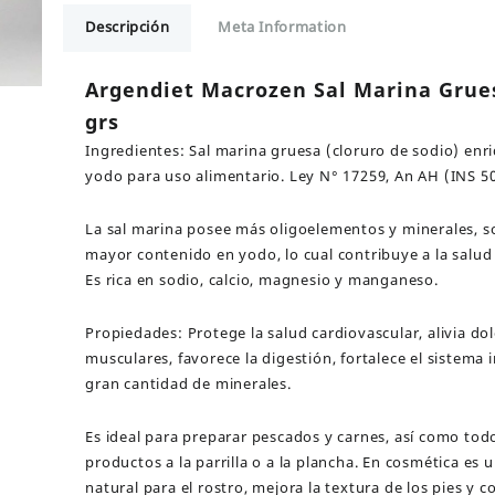
Marina
Descripción
Meta Information
Gruesa
x
500
Argendiet Macrozen Sal Marina Grue
grs
grs
cantidad
Ingredientes: Sal marina gruesa (cloruro de sodio) enr
yodo para uso alimentario. Ley N° 17259, An AH (INS 50
La sal marina posee más oligoelementos y minerales, s
mayor contenido en yodo, lo cual contribuye a la salud
Es rica en sodio, calcio, magnesio y manganeso.
Propiedades: Protege la salud cardiovascular, alivia do
musculares, favorece la digestión, fortalece el sistema
gran cantidad de minerales.
Es ideal para preparar pescados y carnes, así como tod
productos a la parrilla o a la plancha. En cosmética es 
natural para el rostro, mejora la textura de los pies y c