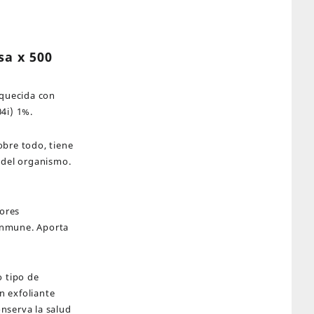
sa x 500
iquecida con
4i) 1%.
obre todo, tiene
 del organismo.
lores
 inmune. Aporta
o tipo de
un exfoliante
onserva la salud