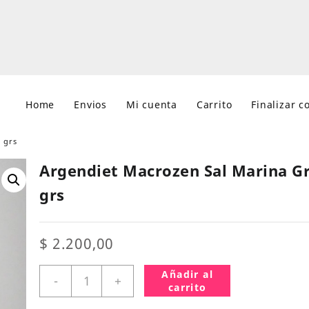
Home
Envios
Mi cuenta
Carrito
Finalizar 
 grs
Argendiet Macrozen Sal Marina Gr
grs
$
2.200,00
Argendiet
Añadir al
-
+
Macrozen
carrito
Sal