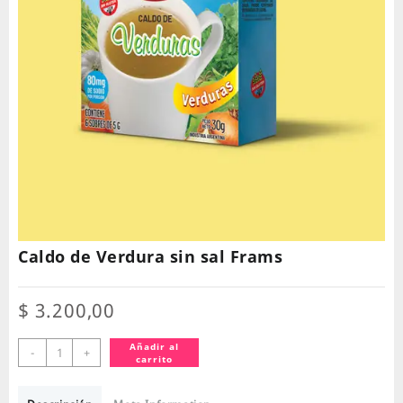
Caldo de Verdura sin sal Frams
$
3.200,00
Caldo
Añadir al
-
+
carrito
de
Verdura