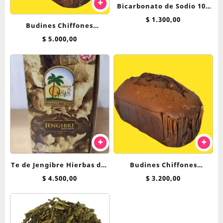
Bicarbonato de Sodio 100
grs
$
1.300,00
Budines Chiffones
Breadnet
$
5.000,00
Te de Jengibre Hierbas del
Budines Chiffones
Oasis saquitos
Breadnet 250 Grs
$
4.500,00
$
3.200,00