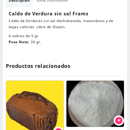
sin
Descripción
Meta Information
sal
Frams
Caldo de Verdura sin sal Frams
cantidad
Caldo de Verduras sin sal deshidratado, instantáneo y de
bajas calorías. Libre de Gluten.
6 sobres de 5 gr
Peso Neto:
30 gr.
Productos relacionados