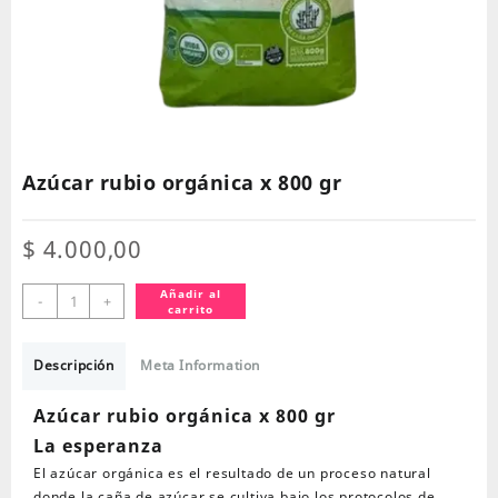
Azúcar rubio orgánica x 800 gr
$
4.000,00
Azúcar
Añadir al
-
+
carrito
rubio
orgánica
x
Descripción
Meta Information
800
gr
Azúcar rubio orgánica x 800 gr
cantidad
La esperanza
El azúcar orgánica es el resultado de un proceso natural
donde la caña de azúcar se cultiva bajo los protocolos de