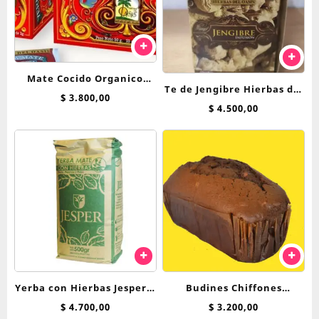
Mate Cocido Organico
Te de Jengibre Hierbas del
Hierbas Del Oasis x 25 saq
$
3.800,00
Oasis saquitos
$
4.500,00
Yerba con Hierbas Jesper x
Budines Chiffones
500 g Menta, Peperina y
Breadnet 250 Grs
$
4.700,00
$
3.200,00