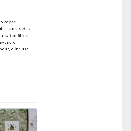
mo copos
eales azucarados
 aportan fibra,
sayuno o
ogur, o incluso