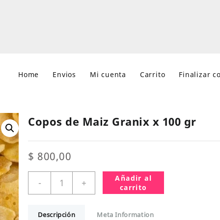
Home
Envios
Mi cuenta
Carrito
Finalizar 
Copos de Maiz Granix x 100 gr
$
800,00
Copos
Añadir al
-
+
de
carrito
Maiz
Granix
Descripción
Meta Information
x