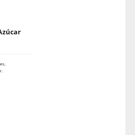
Azúcar
es,
r.