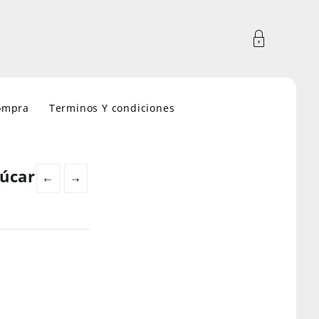
compra
Terminos Y condiciones
zúcar
←
→