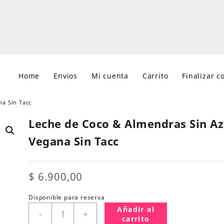
Home
Envios
Mi cuenta
Carrito
Finalizar 
a Sin Tacc
Leche de Coco & Almendras Sin A
Vegana Sin Tacc
$
6.900,00
Disponible para reserva
Leche
Añadir al
-
+
de
carrito