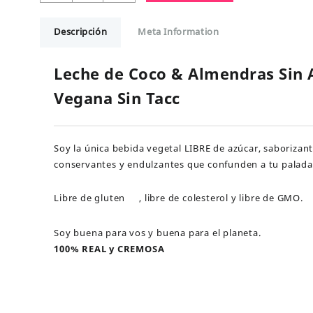
Coco
&
Descripción
Meta Information
Almendras
Sin
Azúcar
Leche de Coco & Almendras Sin 
Vegana
Vegana Sin Tacc
Sin
Tacc
cantidad
Soy la única bebida vegetal LIBRE de azúcar, saborizant
conservantes y endulzantes que confunden a tu palada
Libre de gluten
, libre de colesterol y libre de GMO.
Soy buena para vos y buena para el planeta.
100% REAL y CREMOSA