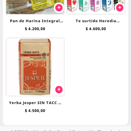
Pan de Harina Integral
Te surtido Heredia
Breadnet
Bienestar saquitos
$
4.200,00
$
4.600,00
Yerba Jesper SIN TACC x
500 g
$
4.500,00