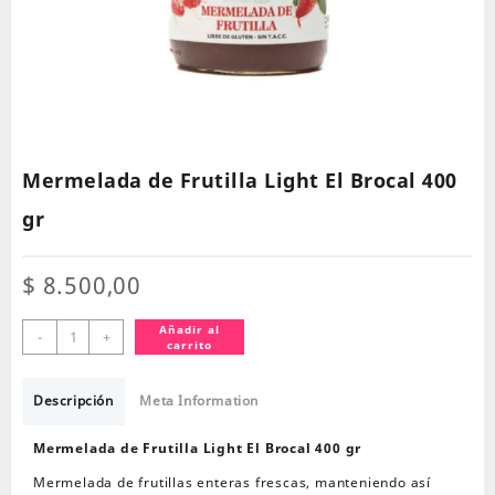
Mermelada de Frutilla Light El Brocal 400
gr
$
8.500,00
Mermelada
Añadir al
-
+
carrito
de
Frutilla
Light
Descripción
Meta Information
El
Brocal
Mermelada de Frutilla Light El Brocal 400 gr
400
Mermelada de frutillas enteras frescas, manteniendo así
gr