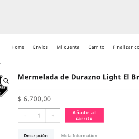
Home
Envios
Mi cuenta
Carrito
Finalizar 
r
Mermelada de Durazno Light El Br
$
6.700,00
Mermelada
Añadir al
-
+
de
carrito
Durazno
Light
Descripción
Meta Information
El