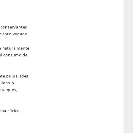
 conservantes
 y apto vegano.
a naturalmente
 el consumo de
te pulpa. Ideal
elleno o
nqueques,
na cítrica.