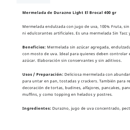
Brocal
400
Mermelada de Durazno Light El Brocal 400 gr
gr
cantidad
Mermelada endulzada con jugo de uva, 100% Fruta, sin
ni edulcorantes artificiales. Es una mermelada Sin Tacc
Beneficios:
Mermelada sin azúcar agregada, endulzad
con mosto de uva. Ideal para quienes deben controlar
azúcar. Elaboración sin conservantes y sin aditivos.
Usos / Preparación:
Deliciosa mermelada con abundan
para untar en pan, tostadas y crackers. También para r
decoración de tortas, budines, alfajores, pancakes, pa
muffins, y como topping en helados y postres.
Ingredientes:
Durazno, jugo de uva concentrado, pecti