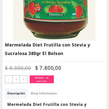
Mermelada Diet Frutilla con Stevia y
Sucralosa 380gr El Bolson
El
El
$
8.300,00
$
7.800,00
precio
precio
original
actual
Mermelada
Añadir al
-
+
carrito
era:
es:
Diet
$ 8.300,00.
$ 7.800,00.
Frutilla
con
Descripción
Meta Information
Stevia
y
Mermelada Diet Frutilla con Stevia y
Sucralosa