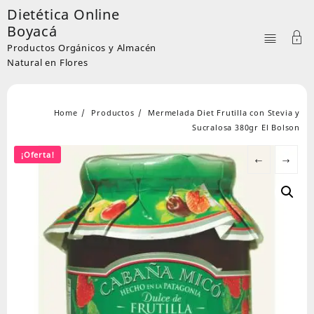
Skip
Dietética Online
to
Boyacá
content
Productos Orgánicos y Almacén
Natural en Flores
Home
Productos
Mermelada Diet Frutilla con Stevia y
Sucralosa 380gr El Bolson
¡Oferta!
←
→