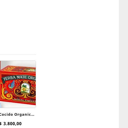
Cocido Organico
s Del Oasis x 25
$
3.800,00