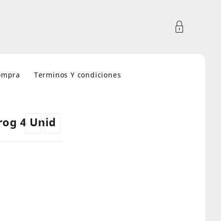
compra
Terminos Y condiciones
rog 4 Unid
←
→