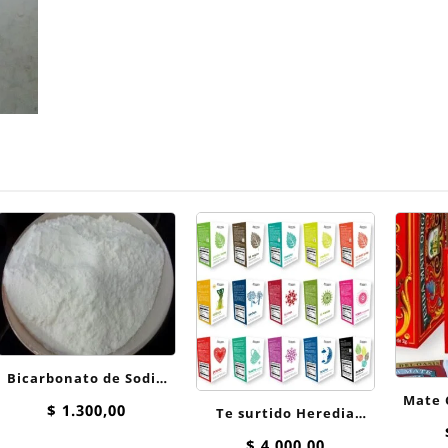
Bicarbonato de Sodio
Mate 
100 grs
$
1.300,00
Te surtido Heredia
Hierba
Surtido Hierbas
$
4.000,00