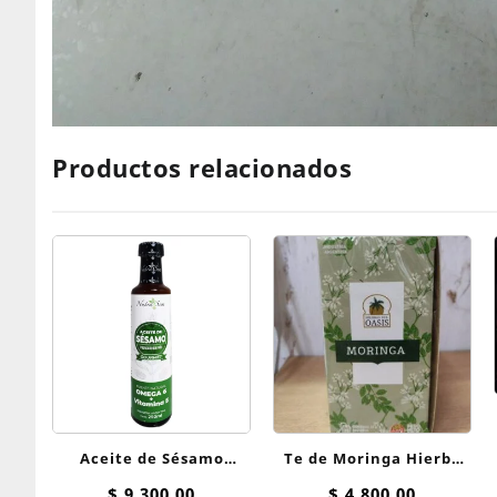
Productos relacionados
Aceite de Sésamo
Te de Moringa Hierba
Premium Tostado
del Oasis saquitos
$
9.300,00
$
4.800,00