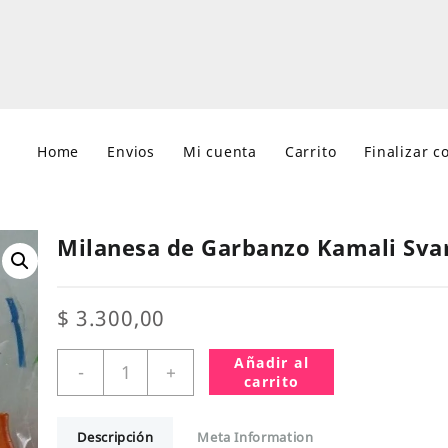
Home
Envios
Mi cuenta
Carrito
Finalizar 
Milanesa de Garbanzo Kamali Sva
$
3.300,00
Milanesa
Añadir al
-
+
de
carrito
Garbanzo
Kamali
Descripción
Meta Information
Svarog