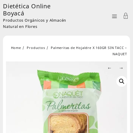
Skip
Dietética Online
to
Boyacá
content
Productos Orgánicos y Almacén
Natural en Flores
Home
Productos
Palmeritas de Hojaldre X 160GR SIN TACC –
NAQUET
←
→