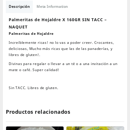
Hojaldre
X
Descripción
Meta Information
160GR
SIN
Palmeritas de Hojaldre X 160GR SIN TACC –
TACC
NAQUET
-
Palmeritas de Hojaldre
NAQUET
Increíblemente ricas! no lo vas a poder creer. Crocantes,
cantidad
deliciosas, Mucho más ricas que las de las panaderías, y
libres de gluten!.
Divinas para regalar o llevar a un té o a una invitación a un
mate o café. Super calidad!
Sin TACC. Libres de gluten.
Productos relacionados