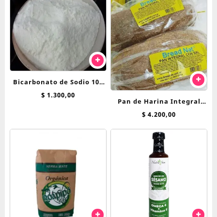
Bicarbonato de Sodio 100
grs
$
1.300,00
Pan de Harina Integral
Breadnet
$
4.200,00