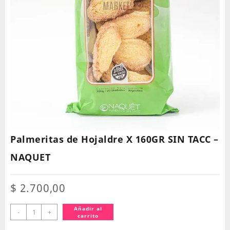
Palmeritas de Hojaldre X 160GR SIN TACC –
NAQUET
$
2.700,00
Palmeritas
Añadir al
-
+
carrito
de